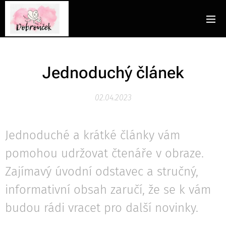
Jednoduchý článek
02.04.2023
Jednoduché a krátké články vám
pomohou udržovat čtenáře v obraze.
Zajímavý úvodní odstavec a stručný,
informativní obsah zaručí, že se k vám
budou rádi vracet pro další novinky.